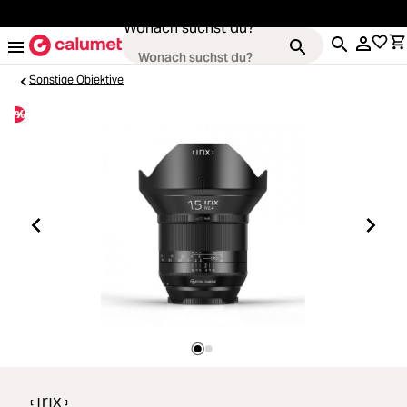
alt springen
Wonach suchst du?
Sonstige Objektive
%
Kameras
Loading...
Objektive
Loading...
Video & Drohnen
Loading...
Stative & Gimbals
Loading...
Taschen