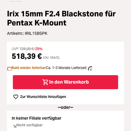
Loading...
Zubehör
Loading...
Irix 15mm F2.4 Blackstone für
Licht & Studio
Pentax K-Mount
Loading...
Bildbearbeitung
Artikelnr.:
IRIL15BSPK
Loading...
UVP
725,00 €
-28%
Ferngläser
518,39 €
inkl. MwSt.
Loading...
Second Hand
Bald wieder lieferbar
Ca. 1-3 Monate Lieferzeit
Loading...
In den Warenkorb
SALE
Loading...
Zur Wunschliste hinzufügen
oder
In keiner Filiale verfügbar
Nicht verfügbar