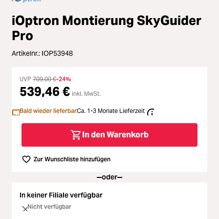
Zubehör
ading...
iOptron Montierung SkyGuider
Licht & Studio
Pro
ading...
Artikelnr.:
IOP53948
Bildbearbeitung
ading...
UVP
709,00 €
-24%
Ferngläser
539,46 €
inkl. MwSt.
ading...
Second Hand
Bald wieder lieferbar
Ca. 1-3 Monate Lieferzeit
ading...
In den Warenkorb
SALE
ading...
Zur Wunschliste hinzufügen
oder
In keiner Filiale verfügbar
Nicht verfügbar