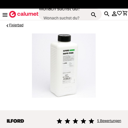
alt springen
Wonach suchst du?
Fixierbad
Kameras
Loading...
Objektive
Loading...
Video & Drohnen
Loading...
Stative & Gimbals
Loading...
Taschen
Loading...
5 Bewertungen