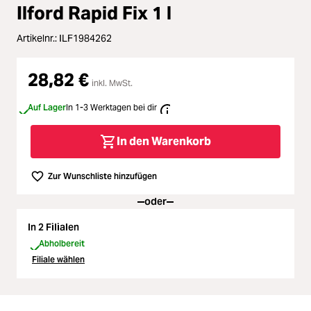
Zubehör
Durchschnittliche Bewertung von 
Ilford Rapid Fix 1 l
Loading...
Licht & Studio
Artikelnr.:
ILF1984262
Loading...
28,82 €
Bildbearbeitung
inkl. MwSt.
Loading...
Auf Lager
In 1-3 Werktagen bei dir
Ferngläser
Loading...
In den Warenkorb
Second Hand
Loading...
Zur Wunschliste hinzufügen
SALE
oder
Loading...
In 2 Filialen
Abholbereit
Filiale wählen