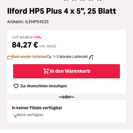
Zubehör
Durchschnittliche Bewertung vo
Ilford HP5 Plus 4 x 5", 25 Blatt
ading...
Licht & Studio
Artikelnr.:
ILFHP54525
ading...
Bildbearbeitung
UVP
97,99 €
-14%
84,27 €
ading...
inkl. MwSt.
Ferngläser
Bald wieder lieferbar
Ca. 1-3 Monate Lieferzeit
ading...
Second Hand
In den Warenkorb
ading...
SALE
Zur Wunschliste hinzufügen
ading...
oder
In keiner Filiale verfügbar
Nicht verfügbar