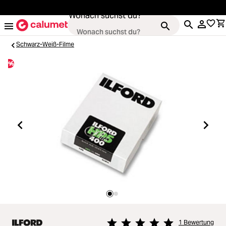
alt springen
Wonach suchst du?
Schwarz-Weiß-Filme
%
Kameras
ading...
Objektive
ading...
Video & Drohnen
ading...
Stative & Gimbals
ading...
Taschen
ading...
1 Bewertung