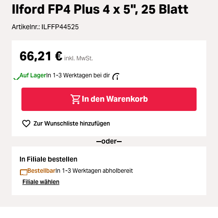
Zubehör
Ilford FP4 Plus 4 x 5", 25 Blatt
Loading...
Licht & Studio
Artikelnr.:
ILFFP44525
Loading...
66,21 €
Bildbearbeitung
inkl. MwSt.
Loading...
Auf Lager
In 1-3 Werktagen bei dir
Ferngläser
In den Warenkorb
Loading...
Second Hand
Zur Wunschliste hinzufügen
Loading...
SALE
oder
In Filiale bestellen
Loading...
Bestellbar
In 1-3 Werktagen abholbereit
Filiale wählen