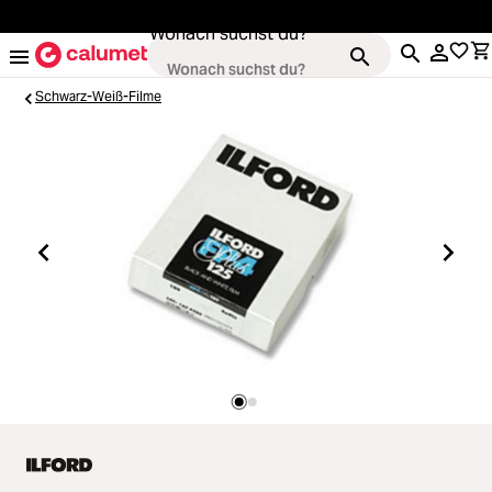
alt springen
Wonach suchst du?
Schwarz-Weiß-Filme
Kameras
Loading...
Objektive
Loading...
Video & Drohnen
Loading...
Stative & Gimbals
Loading...
Taschen
Loading...