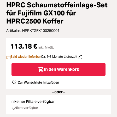
Zubehör
HPRC Schaumstoffeinlage-Set
Loading...
für Fujifilm GX100 für
Licht & Studio
HPRC2500 Koffer
Loading...
Bildbearbeitung
Artikelnr.:
HPRKTGFX100250001
Loading...
Ferngläser
113,18 €
inkl. MwSt.
Loading...
Bald wieder lieferbar
Ca. 1-3 Monate Lieferzeit
Second Hand
In den Warenkorb
Loading...
SALE
Zur Wunschliste hinzufügen
Loading...
oder
In keiner Filiale verfügbar
Nicht verfügbar