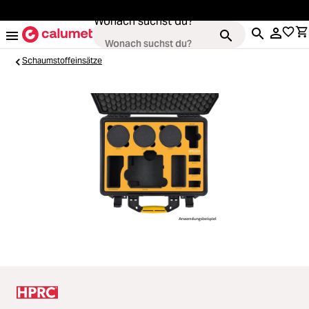
alt springen
Wonach suchst du?
Schaumstoffeinsätze
Kameras
Loading...
Objektive
Loading...
Video & Drohnen
Loading...
Stative & Gimbals
Loading...
Taschen
Loading...