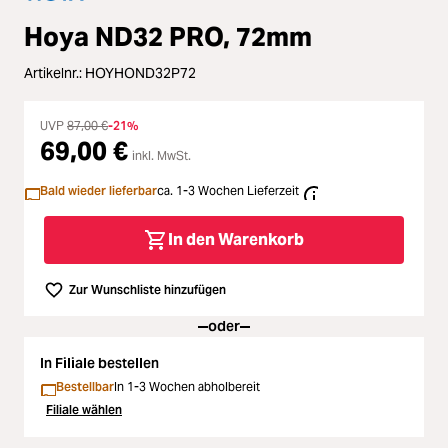
Zubehör
Hoya ND32 PRO, 72mm
Loading...
Licht & Studio
Artikelnr.:
HOYHOND32P72
Loading...
Bildbearbeitung
UVP
87,00 €
-21%
69,00 €
Loading...
inkl. MwSt.
Ferngläser
Bald wieder lieferbar
ca. 1-3 Wochen Lieferzeit
Loading...
Second Hand
In den Warenkorb
Loading...
SALE
Zur Wunschliste hinzufügen
Loading...
oder
In Filiale bestellen
Bestellbar
In 1-3 Wochen abholbereit
Filiale wählen