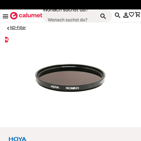
alt springen
Wonach suchst du?
ND-Filter
%
Kameras
Loading...
Objektive
Loading...
Video & Drohnen
Loading...
Stative & Gimbals
Loading...
Taschen
Loading...