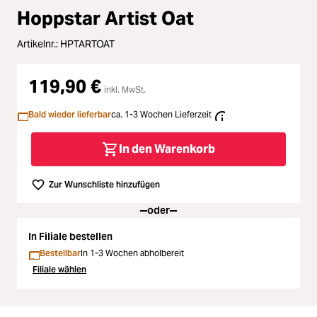
Zubehör
Hoppstar Artist Oat
oading...
Licht & Studio
Artikelnr.:
HPTARTOAT
oading...
Bildbearbeitung
119,90 €
inkl. MwSt.
oading...
Bald wieder lieferbar
ca. 1-3 Wochen Lieferzeit
Ferngläser
oading...
In den Warenkorb
Second Hand
Zur Wunschliste hinzufügen
oading...
SALE
oder
oading...
In Filiale bestellen
Bestellbar
In 1-3 Wochen abholbereit
Filiale wählen