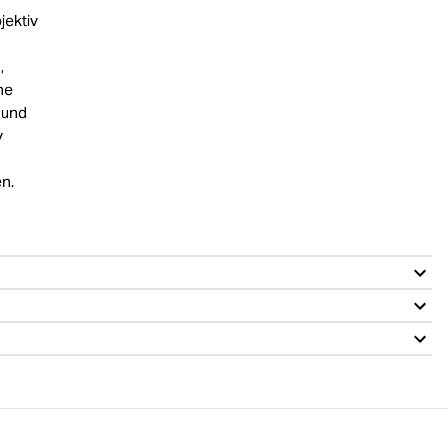
jektiv
,
ne
l und
v
n.