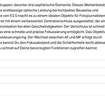
ruppen, darunter drei asphärische Elemente. Dieses Weitwinkelob
ine erstklassige optische Leistung bei kompakter Bauweise und
 von f/2,5 macht es zu einem idealen Objektiv für Fotojournalisten
ist mit einem verbesserten Zentralverschluss ausgestattet, der ei
chronisation bei allen Geschwindigkeiten. Der Verschluss ist schnel
as eine schnelle und präzise Fokussierung ermöglicht. Das Objekti
tivsteuerungsring. Der Wechsel zwischen AF und MF erfolgt durch
 kannst Du den Fokusabstand und die Schärfentiefe leicht ablese
u schnell auf Deine bevorzugten Funktionen zugreifen kannst.