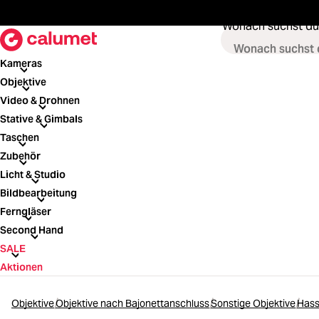
springen
Zur Hauptnavigation springen
Wonach suchst du
Kameras
Kameras
Objektive
Objektive
Video & Drohnen
Video & Drohnen
Stative & Gimbals
Stative & Gimbals
Taschen
Taschen
Zubehör
Zubehör
Licht & Studio
Licht & Studio
Bildbearbeitung
Bildbearbeitung
Ferngläser
Ferngläser
Second Hand
Second Hand
SALE
SALE
Aktionen
Objektive
Objektive nach Bajonettanschluss
Sonstige Objektive
Hass