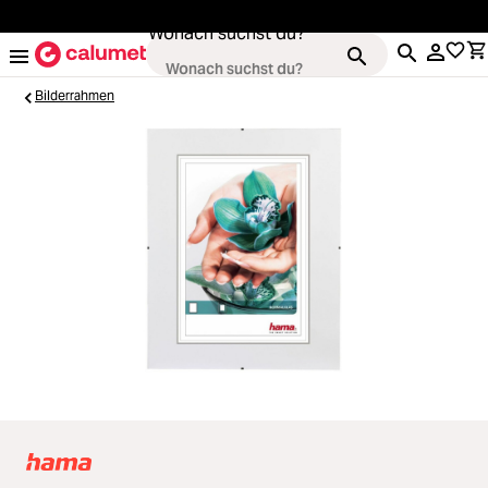
alt springen
Wonach suchst du?
Bilderrahmen
Kameras
Loading...
Objektive
Loading...
Video & Drohnen
Loading...
Stative & Gimbals
Loading...
Taschen
Loading...