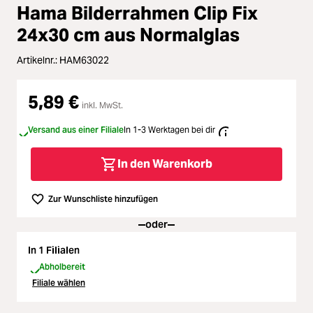
Zubehör
Hama Bilderrahmen Clip Fix
Loading...
24x30 cm aus Normalglas
Licht & Studio
Loading...
Artikelnr.:
HAM63022
Bildbearbeitung
Loading...
5,89 €
inkl. MwSt.
Ferngläser
Versand aus einer Filiale
In 1-3 Werktagen bei dir
Loading...
Second Hand
In den Warenkorb
Loading...
SALE
Zur Wunschliste hinzufügen
Loading...
oder
In 1 Filialen
Abholbereit
Filiale wählen