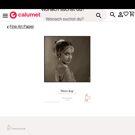
alt springen
Wonach suchst du?
Fine Art Papier
Kameras
Loading...
Objektive
Loading...
Video & Drohnen
Loading...
Stative & Gimbals
Loading...
Taschen
Loading...