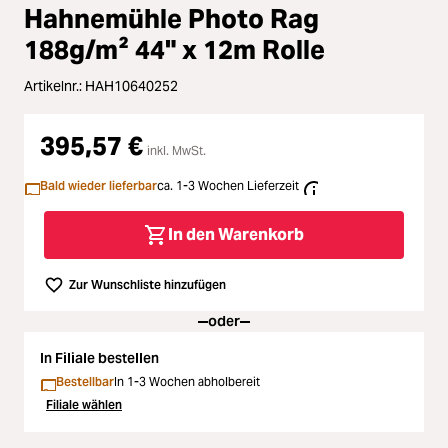
Zubehör
Hahnemühle Photo Rag
Loading...
188g/m² 44" x 12m Rolle
Licht & Studio
Artikelnr.:
HAH10640252
Loading...
Bildbearbeitung
395,57 €
inkl. MwSt.
Loading...
Ferngläser
Bald wieder lieferbar
ca. 1-3 Wochen Lieferzeit
Loading...
Second Hand
In den Warenkorb
Loading...
SALE
Zur Wunschliste hinzufügen
oder
Loading...
In Filiale bestellen
Bestellbar
In 1-3 Wochen abholbereit
Filiale wählen