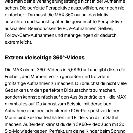
wird man deine Verlängerungsstange nicht in der Aufnahme
sehen. Die perfekte Perspektive auszuwählen, war noch nie
einfacher - Du musst die MAX 360 nur auf das Motiv
ausrichten und kannst später die gewünschte Perspektive
auswählen. Beeindruckende POV-Aufnahmen, Selfies,
Follow-Cam-Aufnahmen und mehr gelingen dir dadurch
extrem leicht.
Extrem vielseitige 360°-Videos
Die MAX nimmt 360°-Videos in 5,6K30 auf und gibt dir so die
Freiheit, den Moment voll zu genießen und trotzdem
großartige Aufnahmen zu machen. Du brauchst dir nicht viele
Gedanken um den perfekten Bildausschnitt zu machen,
sondern kannst einfach auf den Auslöser drücken – die MAX
nimmt alles auf. Du kannst zum Beispiel mit derselben
Aufnahme eine beeindruckende POV-Perspektive deiner
Mountainbike-Tour festhalten und Bilder von dir im Sattel
machen. Außerdem kannst du dein 3K60-Video auch mit 2x
Slo-Mo wiedergeben. Perfekt, um deine Kinder beim Sprung