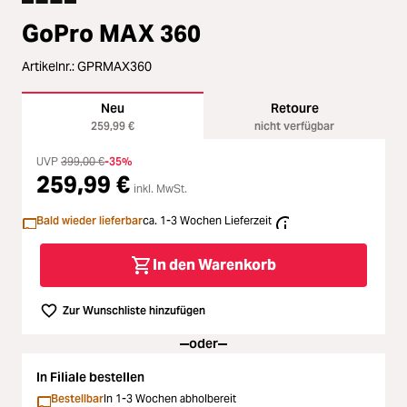
oading...
Zubehör
GoPro MAX 360
oading...
Licht & Studio
Artikelnr.:
GPRMAX360
oading...
Bildbearbeitung
Neu
Retoure
259,99 €
nicht verfügbar
oading...
Ferngläser
UVP
399,00 €
-35%
259,99 €
inkl. MwSt.
oading...
Second Hand
Bald wieder lieferbar
ca. 1-3 Wochen Lieferzeit
oading...
SALE
In den Warenkorb
Zur Wunschliste hinzufügen
oder
In Filiale bestellen
Bestellbar
In 1-3 Wochen abholbereit