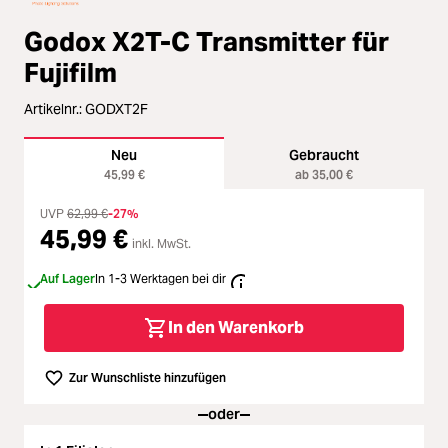
Loading...
Zubehör
Godox X2T-C Transmitter für
Loading...
Licht & Studio
Fujifilm
Loading...
Artikelnr.:
GODXT2F
Bildbearbeitung
Loading...
Neu
Gebraucht
Ferngläser
45,99 €
ab 35,00 €
Loading...
UVP
62,99 €
-27%
Second Hand
45,99 €
inkl. MwSt.
Loading...
Auf Lager
In 1-3 Werktagen bei dir
SALE
Loading...
In den Warenkorb
Zur Wunschliste hinzufügen
oder