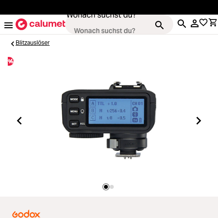
alt springen
Wonach suchst du?
Blitzauslöser
%
Kameras
Loading...
Objektive
Loading...
Video & Drohnen
Loading...
Stative & Gimbals
Loading...
Taschen