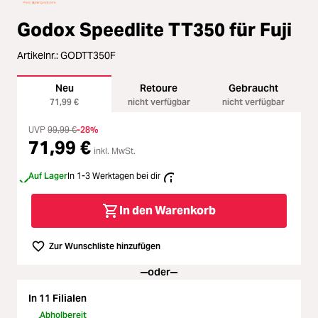
Loading...
Zubehör
Loading...
Godox Speedlite TT350 für Fuji
Licht & Studio
Artikelnr.:
GODTT350F
Loading...
Bildbearbeitung
Neu
Retoure
Gebraucht
71,99 €
nicht verfügbar
nicht verfügbar
Loading...
Ferngläser
UVP
99,99 €
-28%
71,99 €
Loading...
inkl. MwSt.
Second Hand
Auf Lager
In 1-3 Werktagen bei dir
Loading...
SALE
In den Warenkorb
Loading...
Zur Wunschliste hinzufügen
oder
In 11 Filialen
Abholbereit