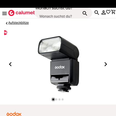
alt springen
Wonach suchst du?
Aufsteckblitze
%
Kameras
Loading...
Objektive
Loading...
Video & Drohnen
Loading...
Stative & Gimbals
Loading...
Taschen