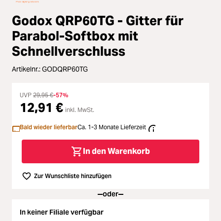
Zubehör
Loading...
Godox QRP60TG - Gitter für
Licht & Studio
Parabol-Softbox mit
Loading...
Schnellverschluss
Bildbearbeitung
Loading...
Artikelnr.:
GODQRP60TG
Ferngläser
Loading...
UVP
29,95 €
-57%
12,91 €
inkl. MwSt.
Second Hand
Loading...
Bald wieder lieferbar
Ca. 1-3 Monate Lieferzeit
SALE
Loading...
In den Warenkorb
Zur Wunschliste hinzufügen
oder
In keiner Filiale verfügbar