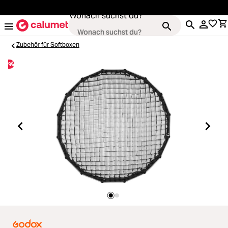
alt springen
Wonach suchst du?
Zubehör für Softboxen
%
Kameras
Loading...
Objektive
Loading...
Video & Drohnen
Loading...
Stative & Gimbals
Loading...
Taschen
Loading...