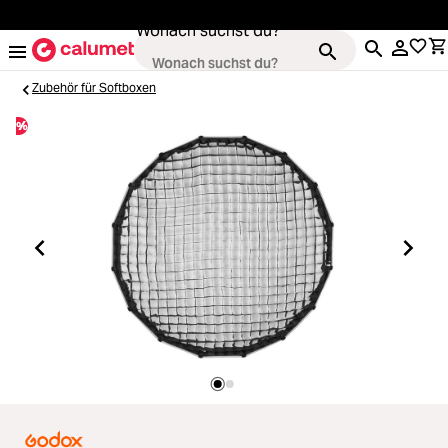
alt springen
Wonach suchst du?
Zubehör für Softboxen
%
Kameras
Loading...
Objektive
Loading...
Video & Drohnen
Loading...
Stative & Gimbals
Loading...
Taschen
Loading...