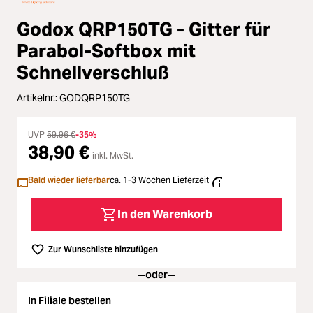
Zubehör
Godox QRP150TG - Gitter für
Loading...
Licht & Studio
Parabol-Softbox mit
Loading...
Schnellverschluß
Bildbearbeitung
Artikelnr.:
GODQRP150TG
Loading...
Ferngläser
UVP
59,96 €
-35%
Loading...
38,90 €
inkl. MwSt.
Second Hand
Bald wieder lieferbar
ca. 1-3 Wochen Lieferzeit
Loading...
SALE
In den Warenkorb
Loading...
Zur Wunschliste hinzufügen
oder
In Filiale bestellen