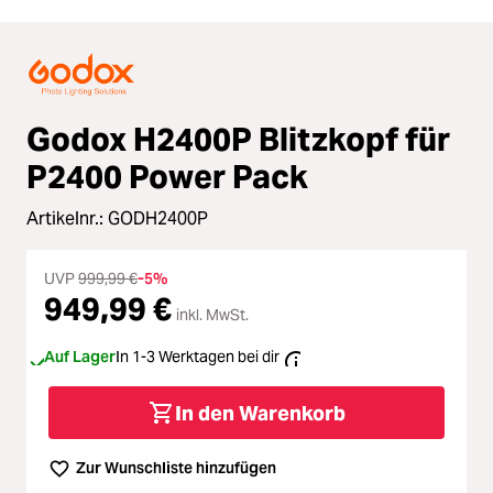
Godox H2400P Blitzkopf für
P2400 Power Pack
Artikelnr.:
GODH2400P
UVP
999,99 €
-5%
949,99 €
inkl. MwSt.
Auf Lager
In 1-3 Werktagen bei dir
In den Warenkorb
Zur Wunschliste hinzufügen