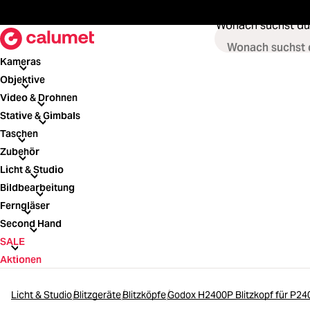
springen
Zur Hauptnavigation springen
Wonach suchst du
Kameras
Kameras
Objektive
Objektive
Video & Drohnen
Video & Drohnen
Stative & Gimbals
Stative & Gimbals
Taschen
Taschen
Zubehör
Zubehör
Licht & Studio
Licht & Studio
Bildbearbeitung
Bildbearbeitung
Ferngläser
Ferngläser
Second Hand
Second Hand
SALE
SALE
Aktionen
Licht & Studio
Blitzgeräte
Blitzköpfe
Godox H2400P Blitzkopf für P2