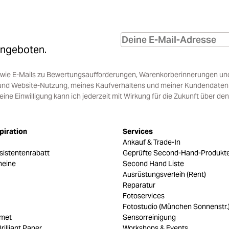
Angeboten.
sowie E-Mails zu Bewertungsaufforderungen, Warenkorberinnerungen un
und Website-Nutzung, meines Kaufverhaltens und meiner Kundendaten i
e Einwilligung kann ich jederzeit mit Wirkung für die Zukunft über den
piration
Services
Ankauf & Trade-In
sistentenrabatt
Geprüfte Second-Hand-Produkt
heine
Second Hand Liste
Ausrüstungsverleih (Rent)
Reparatur
Fotoservices
Fotostudio (München Sonnenstr.
umet
Sensorreinigung
rilliant Paper
Workshops & Events