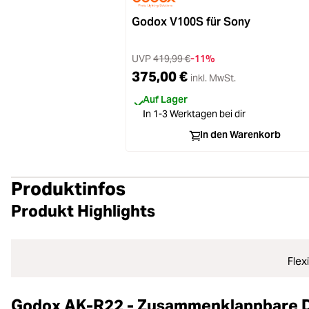
Godox V100S für Sony
UVP
419,99 €
-11%
375,00 €
inkl. MwSt.
Auf Lager
In 1-3 Werktagen bei dir
In den Warenkorb
Produktinfos
Produkt Highlights
Flex
Godox AK-R22 - Zusammenklappbare D