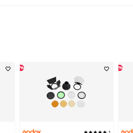
%
%
1
Durchschnittliche Bewertu