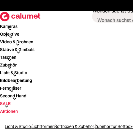
springen
Zur Hauptnavigation springen
Wonach suchst du
Kameras
Kameras
Objektive
Objektive
Video & Drohnen
Video & Drohnen
Stative & Gimbals
Stative & Gimbals
Taschen
Taschen
Zubehör
Zubehör
Licht & Studio
Licht & Studio
Bildbearbeitung
Bildbearbeitung
Ferngläser
Ferngläser
Second Hand
Second Hand
SALE
SALE
Aktionen
Licht & Studio
Lichtformer
Softboxen & Zubehör
Zubehör für Softbo