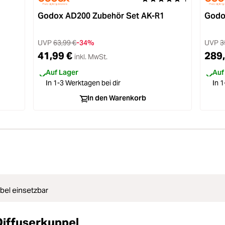
Godox AD200 Zubehör Set AK-R1
Godox
UVP
63,99 €
-34%
UVP
3
41,99 €
289,
inkl. MwSt.
Auf Lager
Auf
In 1-3 Werktagen bei dir
In 1
In den Warenkorb
ibel einsetzbar
iffuserkuppel