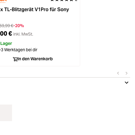
 TL-Blitzgerät V1Pro für Sony
59,99 €
-20%
00 €
inkl. MwSt.
 Lager
-3 Werktagen bei dir
In den Warenkorb
Faltbar