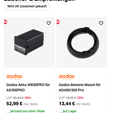
Wird oft zusammen gekauft
%
%
%
Godox Akku WB30PRO für
Godox Bowens Mount für
AD300PRO
AD400/300 Pro
UVP
86,99 €
-39%
UVP
18,99 €
-29%
52,99 €
13,44 €
inkl. MwSt.
inkl. MwSt.
Versand aus einer Filiale
Auf Lager