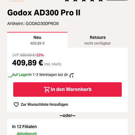
Zubehör
Durchschnittliche Bewertung vo
Godox AD300 Pro II
Loading...
Licht & Studio
Artikelnr.:
GODAD300PROII
Loading...
Bildbearbeitung
Neu
Retoure
409,89 €
nicht verfügbar
Loading...
Ferngläser
UVP
599,00 €
-32%
409,89 €
Loading...
inkl. MwSt.
Second Hand
Auf Lager
In 1-3 Werktagen bei dir
Loading...
SALE
In den Warenkorb
Loading...
Zur Wunschliste hinzufügen
oder
In 12 Filialen
Abholbereit