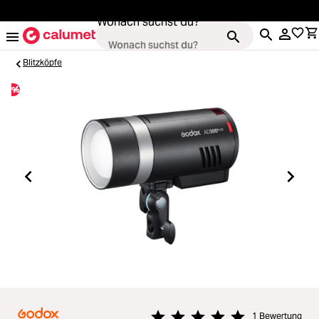
alt springen
Wonach suchst du?
Blitzköpfe
%
Kameras
Loading...
Objektive
Loading...
Video & Drohnen
Loading...
Stative & Gimbals
Loading...
Taschen
Loading...
1 Bewertung