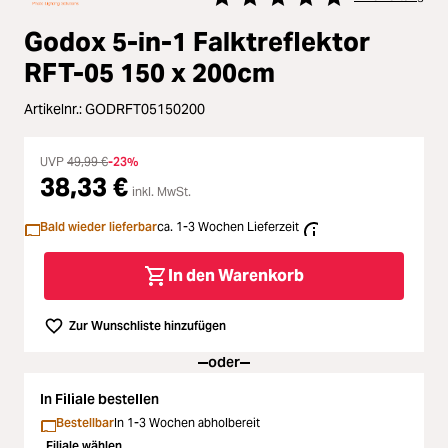
Zubehör
Durchschnittliche Bewertung vo
ading...
Godox 5-in-1 Falktreflektor
Licht & Studio
RFT-05 150 x 200cm
ading...
Artikelnr.:
GODRFT05150200
Bildbearbeitung
ading...
UVP
49,99 €
-23%
Ferngläser
38,33 €
inkl. MwSt.
ading...
Second Hand
Bald wieder lieferbar
ca. 1-3 Wochen Lieferzeit
ading...
In den Warenkorb
SALE
ading...
Zur Wunschliste hinzufügen
oder
In Filiale bestellen
Bestellbar
In 1-3 Wochen abholbereit
Filiale wählen