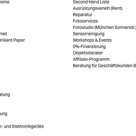
heine
Second Hand Liste
Ausrüstungsverleih (Rent)
Reparatur
Fotoservices
Fotostudio (München Sonnenstr.
umet
Sensorreinigung
rilliant Paper
Workshops & Events
0%-Finanzierung
Objektivberater
Affiliate-Programm
Beratung für Geschäftskunden (
atung
rung
ro- und Elektronikgeräte