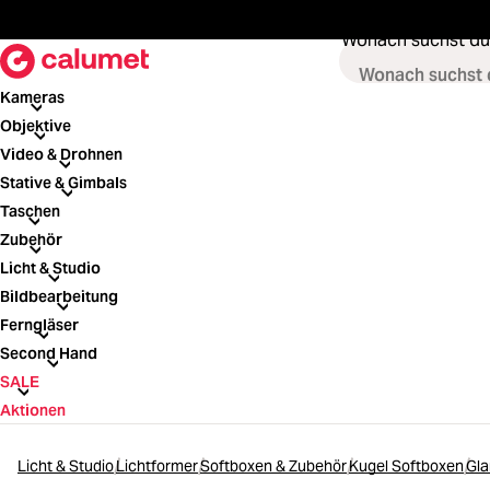
springen
Zur Hauptnavigation springen
Wonach suchst du
Kameras
Kameras
Objektive
Objektive
Video & Drohnen
Video & Drohnen
Stative & Gimbals
Stative & Gimbals
Taschen
Taschen
Zubehör
Zubehör
Licht & Studio
Licht & Studio
Bildbearbeitung
Bildbearbeitung
Ferngläser
Ferngläser
Second Hand
Second Hand
SALE
SALE
Aktionen
Licht & Studio
Lichtformer
Softboxen & Zubehör
Kugel Softboxen
Gla