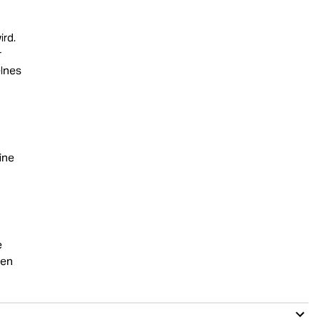
ird.
r
elnes
ine
e
den