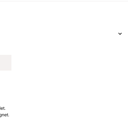
Weic
et.
gnet.