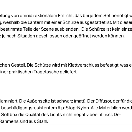
llung von omnidirektionalem Fülllicht, das bei jedem Set benötigt w
g, weshalb die Lantern mit einer Schürze ausgestattet ist. Mit diese
d bestimmte Teile der Szene ausblenden. Die Schürze ist kein einz
e je nach Situation geschlossen oder geöffnet werden können.
hen Gestell. Die Schürze wird mit Klettverschluss befestigt, was e
iner praktischen Tragetasche geliefert.
aminiert. Die Außenseite ist schwarz (matt). Der Diffusor, der für di
nd beschädigungsresistentem Rip-Stop-Nylon. Alle Materialien wer
e Softbox die Qualität des Lichts nicht negativ beeinflusst. Der
 Rahmens sind aus Stahl.