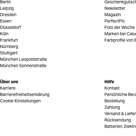
Berlin
Geschenkgutsc
Leipzig
Newsletter
Dresden
Magazin
Essen
PerfectPic
Düsseldorf
Foto der Woche
Köln
Marken bei Cal
Frankfurt
Farbprofile von B
Nürnberg
Stuttgart
München Leopoldstraße
München Sonnenstraße
Über uns
Hilfe
Karriere
Kontakt
Barrierefreiheitserklärung
Persönliche Ber
Cookie-Einstellungen
Bestellung
Zahlung
Versand & Liefe
Rücksendung
Batterien, Elekt