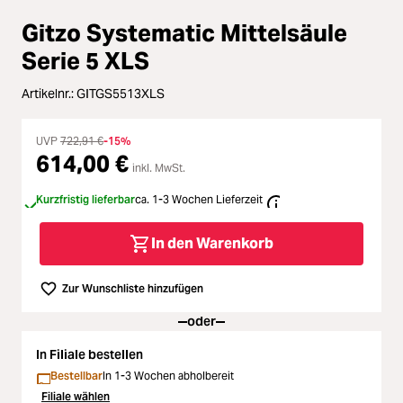
Zubehör
ading...
Gitzo Systematic Mittelsäule
Licht & Studio
Serie 5 XLS
ading...
Artikelnr.:
GITGS5513XLS
Bildbearbeitung
ading...
UVP
722,91 €
-15%
Ferngläser
614,00 €
inkl. MwSt.
ading...
Kurzfristig lieferbar
ca. 1-3 Wochen Lieferzeit
Second Hand
ading...
In den Warenkorb
SALE
ading...
Zur Wunschliste hinzufügen
oder
In Filiale bestellen
Bestellbar
In 1-3 Wochen abholbereit
Filiale wählen