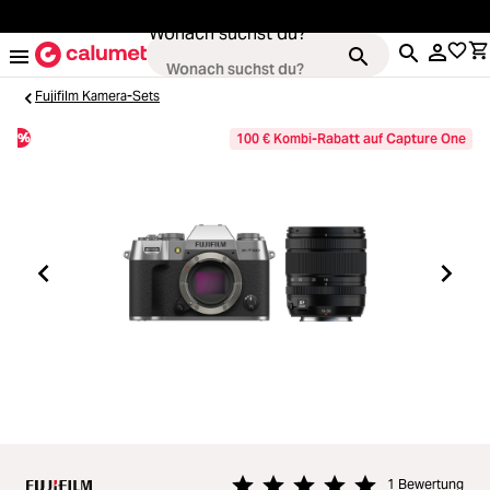
alt springen
Wonach suchst du?
Fujifilm Kamera-Sets
%
100 € Kombi-Rabatt auf Capture One
Kameras
Loading...
Objektive
Loading...
Video & Drohnen
Loading...
Stative & Gimbals
Loading...
Taschen
1 Bewertung