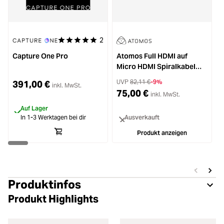
2
Durchschnittliche Bewertung von 5 von 5 Sternen
Capture One Pro
Atomos Full HDMI auf
Z
Micro HDMI Spiralkabel
4K60p 40cm
UVP
82,11 €
-9%
391,00 €
inkl. MwSt.
75,00 €
inkl. MwSt.
Auf Lager
In 1-3 Werktagen bei dir
Ausverkauft
Produkt anzeigen
Produktinfos
Produkt Highlights