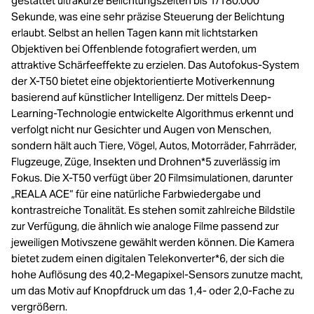
gestattet ultrakurze Belichtungszeiten bis 1/180.000
Sekunde, was eine sehr präzise Steuerung der Belichtung
erlaubt. Selbst an hellen Tagen kann mit lichtstarken
Objektiven bei Offenblende fotografiert werden, um
attraktive Schärfeeffekte zu erzielen. Das Autofokus-System
der X-T50 bietet eine objektorientierte Motiverkennung
basierend auf künstlicher Intelligenz. Der mittels Deep-
Learning-Technologie entwickelte Algorithmus erkennt und
verfolgt nicht nur Gesichter und Augen von Menschen,
sondern hält auch Tiere, Vögel, Autos, Motorräder, Fahrräder,
Flugzeuge, Züge, Insekten und Drohnen*5 zuverlässig im
Fokus. Die X-T50 verfügt über 20 Filmsimulationen, darunter
„REALA ACE“ für eine natürliche Farbwiedergabe und
kontrastreiche Tonalität. Es stehen somit zahlreiche Bildstile
zur Verfügung, die ähnlich wie analoge Filme passend zur
jeweiligen Motivszene gewählt werden können. Die Kamera
bietet zudem einen digitalen Telekonverter*6, der sich die
hohe Auflösung des 40,2-Megapixel-Sensors zunutze macht,
um das Motiv auf Knopfdruck um das 1,4- oder 2,0-Fache zu
vergrößern.