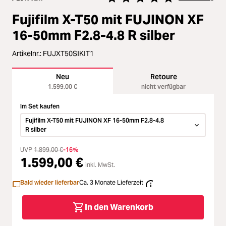
Loading...
Zubehör
Durchschnittliche Bewertung vo
Fujifilm X-T50 mit FUJINON XF
Loading...
Licht & Studio
16-50mm F2.8-4.8 R silber
Loading...
Artikelnr.:
FUJXT50SIKIT1
Bildbearbeitung
Loading...
Neu
Retoure
Ferngläser
1.599,00 €
nicht verfügbar
Loading...
Im Set kaufen
Second Hand
Fujifilm X-T50 mit FUJINON XF 16-50mm F2.8-4.8
R silber
Loading...
SALE
UVP
1.899,00 €
-16%
1.599,00 €
Loading...
inkl. MwSt.
Bald wieder lieferbar
Ca. 3 Monate Lieferzeit
In den Warenkorb