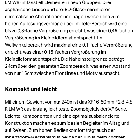
LM WR umfasst elf Elemente in neun Gruppen. Drei
asphärische Linsen und drei ED-Gläser minimieren
chromatische Aberrationen und tragen wesentlich zum
hohen Auflösungsvermögen bei. Im Tele-Bereich wird eine
bis zu 0,3-fache Vergrößerung erreicht, was einer 0,45 fachen
Vergrößerung im Kleinbildformat entspricht. Im
Weitwinkelbereich wird maximal eine 0,1-fache Vergrößerung
erreicht, was einer 0,15-fachen Vergrößerung im
Kleinbildformat entspricht. Die Naheinstellgrenze beträgt
24cm über den gesamten Zoombereich, was einen Abstand
von nur 15cm zwischen Frontlinse und Motiv ausmacht.
Kompakt und leicht
Mit einem Gewicht von nur 240g ist das XF16-50mm F2.8-4.8
R LM WR das bislang leichteste Zoomobjektiv der XF Serie.
Leichte Komponenten und eine optimal ausbalancierte
Konstruktion machen es zum idealen Begleiter im Alltag und
auf Reisen. Zum hohen Bedienkomfort trägt auch der
Innenzoom-Mechanismus bei,da der Tubus beim Zoomen