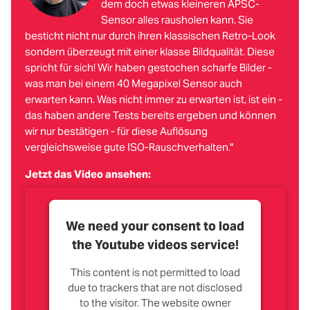
dem doch etwas kleineren APSC-
Sensor alles rausholen kann. Sie
besticht nicht nur durch ihren klassischen Retro-Look
sondern überzeugt mit einer klasse Bildqualität. Diese
spricht für sich! Wir haben gestochen scharfe Bilder -
was man bei einem 40 Megapixel Sensor auch
erwarten kann. Was nicht immer zu erwarten ist, ist ein -
das haben andere Tests bereits ergeben und können
wir nur bestätigen - für diese Auflösung
vergleichsweise gute ISO-Rauschverhalten."
Jetzt das Video ansehen:
We need your consent to load
the Youtube videos service!
This content is not permitted to load
due to trackers that are not disclosed
to the visitor. The website owner