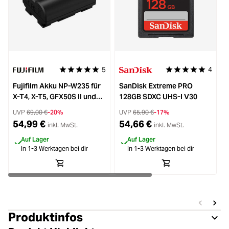
5
4
Durchschnittliche Bewertung von 5 von 5 Sternen
Durchschnittliche 
Fujifilm Akku NP-W235 für
SanDisk Extreme PRO
F
X-T4, X-T5, GFX50S II und
128GB SDXC UHS-I V30
GFX100S
UVP
69,00 €
-20%
UVP
65,90 €
-17%
54,99 €
54,66 €
inkl. MwSt.
inkl. MwSt.
Auf Lager
Auf Lager
In 1-3 Werktagen bei dir
In 1-3 Werktagen bei dir
Produktinfos