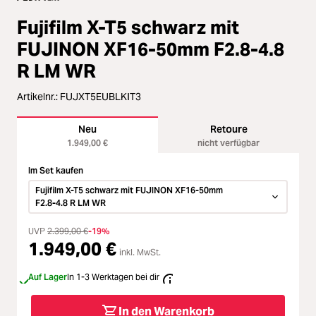
Zubehör
ading...
Fujifilm X-T5 schwarz mit
Licht & Studio
FUJINON XF16-50mm F2.8-4.8
ading...
R LM WR
Bildbearbeitung
ading...
Artikelnr.:
FUJXT5EUBLKIT3
Ferngläser
Neu
Retoure
ading...
1.949,00 €
nicht verfügbar
Second Hand
Im Set kaufen
ading...
Fujifilm X-T5 schwarz mit FUJINON XF16-50mm
SALE
F2.8-4.8 R LM WR
ading...
UVP
2.399,00 €
-19%
1.949,00 €
inkl. MwSt.
Auf Lager
In 1-3 Werktagen bei dir
In den Warenkorb