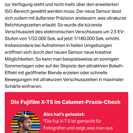
zur Verfügung steht und nicht mehr über den erweiterten
ISO-Bereich gewählt werden muss. Der neue Sensor lässt
sich zudem mit äußerster Präzision ansteuern, was ultrakurze
Belichtungszeiten erlaubt. So wurde die kürzeste
Verschlusszeit des elektronischen Verschlusses um 2,5 EV-
Stufen von 1/32.000 Sek. auf jetzt 1/180.000 Sek. erhöht.
Insbesondere bei Aufnahmen in hellen Umgebungen
eröffnen sich durch den neuen Sensor neue kreative
Möglichkeiten. So kann man beispielsweise an sonnigen
Sommertagen oder auf der Skipiste den attraktiven Bokeh-
Effekt mit geöffneter Blende erzielen oder schnelle
Bewegungen mit ultrakurzen Verschlusszeiten in maximaler
Schärfe einfrieren.
Die Fujifilm X-T5 im Calumet-Praxis-Check
Alex hat's getestet:
"Die Fuji X-T 5 ist gemacht für
Fotografen und zeigt, was man aus