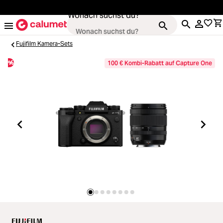
alt springen
Wonach suchst du?
Fujifilm Kamera-Sets
%
100 € Kombi-Rabatt auf Capture One
Kameras
ading...
Objektive
ading...
Video & Drohnen
ading...
Stative & Gimbals
ading...
Taschen
ading...