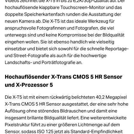
Videos zeichnet die X-T5 in bis zu 6,2K/30p-Qualität auf. Der
hochauflösende klappbare Touchscreen-Monitor und das
doppelte Speicherkartenfach runden die Ausstattung der
neuen Kamera ab. Die X-T5 ist das ideale Werkzeug für
anspruchsvolle Fotografinnen und Fotografen, die viel
unterwegs sind und keine Kompromisse bei der Bildqualität
eingehen wollen. Sie ist ebenso handlich wie vielseitig
einsetzbar und bietet sich sowohl für die schnelle Reportage-
und Street-Fotografie als auch für die hochwertige
Landschafts- und Porträtfotografie an.
Hochauflösender X-Trans CMOS 5 HR Sensor
und X-Prozessor 5
Die X-T5 ist mit einem rückwärtig belichteten 40,2 Megapixel
X-Trans CMOS 5 HR Sensor ausgestattet, der eine sehr hohe
Auflösung ohne störendes Bildrauschen und damit eine
insgesamt brillante Bildqualität liefert. Eine weiterentwickelte
Pixelstruktur führt zu einer größeren Lichtmenge auf dem
Sensor, sodass ISO 125 jetzt als Standard-Empfindlichkeit