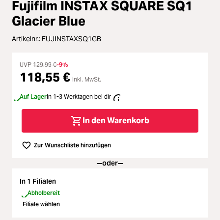
Loading...
Zubehör
Fujifilm INSTAX SQUARE SQ1
Glacier Blue
Loading...
Licht & Studio
Artikelnr.:
FUJINSTAXSQ1GB
Loading...
Bildbearbeitung
UVP
129,99 €
-9%
118,55 €
Loading...
inkl. MwSt.
Ferngläser
Auf Lager
In 1-3 Werktagen bei dir
Loading...
Second Hand
In den Warenkorb
Loading...
SALE
Zur Wunschliste hinzufügen
oder
In 1 Filialen
Abholbereit
Filiale wählen