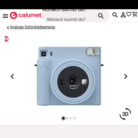
alt springen
Wonach suchst du?
Analoge Sofortbildkameras
%
Loading...
Kameras
Loading...
Objektive
Loading...
Video & Drohnen
Loading...
Stative & Gimbals
Loading...
Taschen