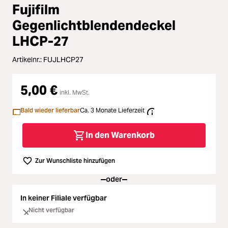
Loading...
Zubehör
Fujifilm
Loading...
Gegenlichtblendendeckel
Licht & Studio
LHCP-27
Loading...
Bildbearbeitung
Artikelnr.:
FUJLHCP27
Loading...
Ferngläser
5,00 €
inkl. MwSt.
Loading...
Bald wieder lieferbar
Ca. 3 Monate Lieferzeit
Second Hand
In den Warenkorb
Loading...
SALE
Zur Wunschliste hinzufügen
oder
In keiner Filiale verfügbar
Nicht verfügbar