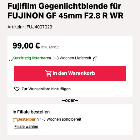
Loading...
Zubehör
Fujifilm Gegenlichtblende für
FUJINON GF 45mm F2.8 R WR
Loading...
Licht & Studio
Artikelnr.:
FUJ4007029
Loading...
Bildbearbeitung
99,00 €
inkl. MwSt.
Loading...
Ferngläser
Kurzfristig lieferbar
ca. 1-3 Wochen Lieferzeit
Loading...
Second Hand
In den Warenkorb
Loading...
SALE
Zur Wunschliste hinzufügen
oder
In Filiale bestellen
Bestellbar
In 1-3 Wochen abholbereit
Filiale wählen