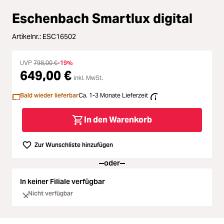
oading...
Zubehör
Eschenbach Smartlux digital
oading...
Licht & Studio
Artikelnr.:
ESC16502
oading...
Bildbearbeitung
UVP
798,00 €
-19%
649,00 €
inkl. MwSt.
oading...
Ferngläser
Bald wieder lieferbar
Ca. 1-3 Monate Lieferzeit
oading...
Second Hand
In den Warenkorb
oading...
SALE
Zur Wunschliste hinzufügen
oder
In keiner Filiale verfügbar
Nicht verfügbar