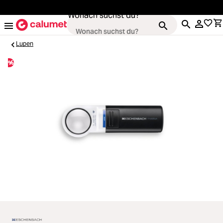
alt springen
Wonach suchst du?
Lupen
%
Kameras
Loading...
Objektive
Loading...
Video & Drohnen
Loading...
Stative & Gimbals
Loading...
Taschen