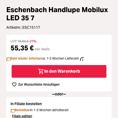
Loading...
Zubehör
Eschenbach Handlupe Mobilux
Loading...
Licht & Studio
LED 35 7
Loading...
Artikelnr.:
ESC15117
Bildbearbeitung
Loading...
UVP
75,90 €
-27%
Ferngläser
55,35 €
inkl. MwSt.
Loading...
Bald wieder lieferbar
ca. 1-3 Wochen Lieferzeit
Second Hand
Loading...
In den Warenkorb
SALE
Zur Wunschliste hinzufügen
Loading...
oder
In Filiale bestellen
Bestellbar
In 1-3 Wochen abholbereit
Filiale wählen