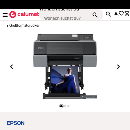
alt springen
Wonach suchst du?
Großformatdrucker
Kameras
Loading...
Objektive
Loading...
Video & Drohnen
Loading...
Stative & Gimbals
Loading...
Taschen
Loading...