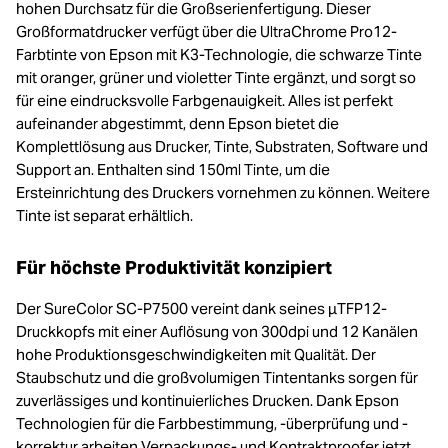
hohen Durchsatz für die Großserienfertigung. Dieser
Großformatdrucker verfügt über die UltraChrome Pro12-
Farbtinte von Epson mit K3-Technologie, die schwarze Tinte
mit oranger, grüner und violetter Tinte ergänzt, und sorgt so
für eine eindrucksvolle Farbgenauigkeit. Alles ist perfekt
aufeinander abgestimmt, denn Epson bietet die
Komplettlösung aus Drucker, Tinte, Substraten, Software und
Support an. Enthalten sind 150ml Tinte, um die
Ersteinrichtung des Druckers vornehmen zu können. Weitere
Tinte ist separat erhältlich.
Für höchste Produktivität konzipiert
Der SureColor SC-P7500 vereint dank seines μTFP12-
Druckkopfs mit einer Auflösung von 300dpi und 12 Kanälen
hohe Produktionsgeschwindigkeiten mit Qualität. Der
Staubschutz und die großvolumigen Tintentanks sorgen für
zuverlässiges und kontinuierliches Drucken. Dank Epson
Technologien für die Farbbestimmung, -überprüfung und -
korrektur arbeiten Verpackungs- und Kontraktproofer jetzt