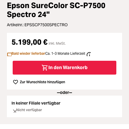
Zubehör
Epson SureColor SC-P7500
Loading...
Spectro 24"
Licht & Studio
Artikelnr.:
EPSSCP7500SPECTRO
Loading...
Bildbearbeitung
5.199,00 €
Loading...
inkl. MwSt.
Ferngläser
Bald wieder lieferbar
Ca. 1-3 Monate Lieferzeit
Loading...
Second Hand
In den Warenkorb
Loading...
SALE
Zur Wunschliste hinzufügen
oder
Loading...
In keiner Filiale verfügbar
Nicht verfügbar