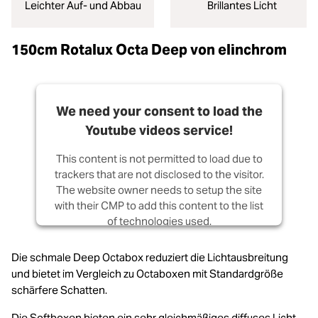
Leichter Auf- und Abbau
Brillantes Licht
150cm Rotalux Octa Deep von elinchrom
We need your consent to load the
Youtube videos service!
This content is not permitted to load due to
trackers that are not disclosed to the visitor.
The website owner needs to setup the site
with their CMP to add this content to the list
of technologies used.
Powered by
Usercentrics Consent
Die schmale Deep Octabox reduziert die Lichtausbreitung
Management Platform
und bietet im Vergleich zu Octaboxen mit Standardgröße
schärfere Schatten.
Die Softboxen bieten ein sehr gleichmäßiges diffuses Licht,