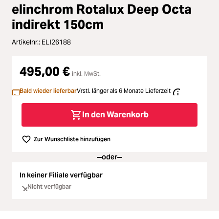
Zubehör
elinchrom Rotalux Deep Octa
Loading...
indirekt 150cm
Licht & Studio
Artikelnr.:
ELI26188
Loading...
Bildbearbeitung
495,00 €
Loading...
inkl. MwSt.
Ferngläser
Bald wieder lieferbar
Vrstl. länger als 6 Monate Lieferzeit
Loading...
Second Hand
In den Warenkorb
Loading...
SALE
Zur Wunschliste hinzufügen
oder
Loading...
In keiner Filiale verfügbar
Nicht verfügbar