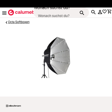
alt springen
Wonach suchst du?
Octa Softboxen
Kameras
Loading...
Objektive
Loading...
Video & Drohnen
Loading...
Stative & Gimbals
Loading...
Taschen
Loading...