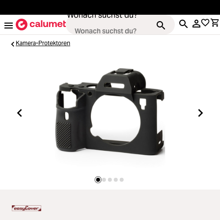
alt springen
Wonach suchst du?
Kamera-Protektoren
Kameras
Loading...
Objektive
Loading...
Video & Drohnen
Loading...
Stative & Gimbals
Loading...
Taschen
Loading...