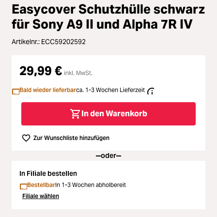
Zubehör
Easycover Schutzhülle schwarz
Loading...
für Sony A9 II und Alpha 7R IV
Licht & Studio
Artikelnr.:
ECC59202592
Loading...
Bildbearbeitung
29,99 €
inkl. MwSt.
Loading...
Ferngläser
Bald wieder lieferbar
ca. 1-3 Wochen Lieferzeit
Loading...
Second Hand
In den Warenkorb
Loading...
SALE
Zur Wunschliste hinzufügen
oder
Loading...
In Filiale bestellen
Bestellbar
In 1-3 Wochen abholbereit
Filiale wählen