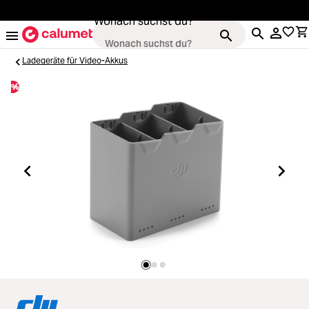
alt springen
Wonach suchst du?
Ladegeräte für Video-Akkus
%
Kameras
Loading...
Objektive
Loading...
Video & Drohnen
Loading...
Stative & Gimbals
Loading...
Taschen