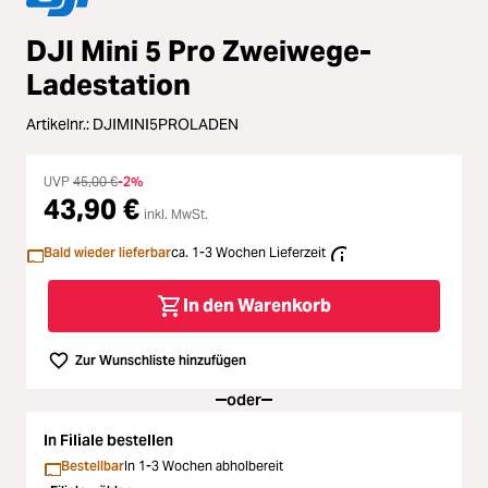
Loading...
Zubehör
Loading...
DJI Mini 5 Pro Zweiwege-
Licht & Studio
Ladestation
Loading...
Bildbearbeitung
Artikelnr.:
DJIMINI5PROLADEN
Loading...
UVP
45,00 €
-2%
Ferngläser
43,90 €
inkl. MwSt.
Loading...
Second Hand
Bald wieder lieferbar
ca. 1-3 Wochen Lieferzeit
Loading...
In den Warenkorb
SALE
Loading...
Zur Wunschliste hinzufügen
oder
In Filiale bestellen
Bestellbar
In 1-3 Wochen abholbereit