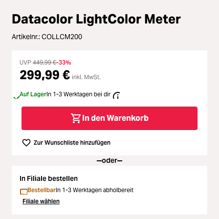
Zubehör
Loading...
Datacolor LightColor Meter
Licht & Studio
Loading...
Artikelnr.:
COLLCM200
Bildbearbeitung
Loading...
UVP
449,99 €
-33%
299,99 €
inkl. MwSt.
Ferngläser
Loading...
Auf Lager
In 1-3 Werktagen bei dir
Second Hand
Loading...
In den Warenkorb
SALE
Loading...
Zur Wunschliste hinzufügen
oder
In Filiale bestellen
Bestellbar
In 1-3 Werktagen abholbereit
Filiale wählen