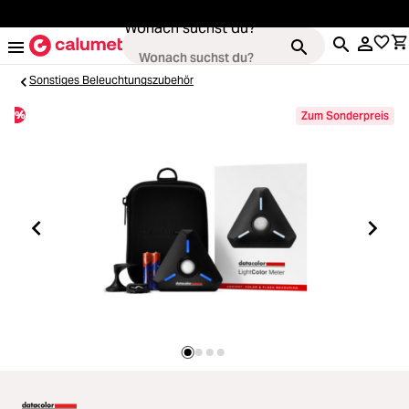
alt springen
Wonach suchst du?
Sonstiges Beleuchtungszubehör
%
Zum Sonderpreis
Kameras
Loading...
Objektive
Loading...
Video & Drohnen
Loading...
Stative & Gimbals
Loading...
Taschen
Loading...