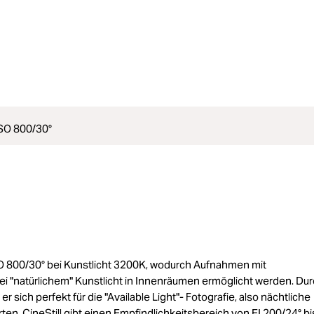
SO 800/30°
ISO 800/30° bei Kunstlicht 3200K, wodurch Aufnahmen mit
 "natürlichem" Kunstlicht in Innenräumen ermöglicht werden. Dur
 sich perfekt für die "Available Light"- Fotografie, also nächtliche
en. CineStill gibt einen Empfindlichkeitsbereich von EI 200/24° bi