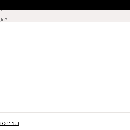
?
n C-41 120