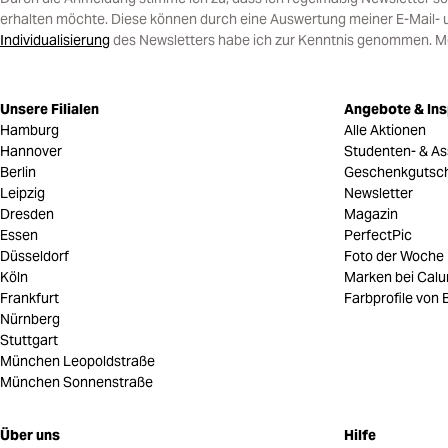
erhalten möchte. Diese können durch eine Auswertung meiner E-Mail- 
Individualisierung
des Newsletters habe ich zur Kenntnis genommen. Mein
Unsere Filialen
Angebote & Ins
Hamburg
Alle Aktionen
Hannover
Studenten- & As
Berlin
Geschenkgutsc
Leipzig
Newsletter
Dresden
Magazin
Essen
PerfectPic
Düsseldorf
Foto der Woche
Köln
Marken bei Cal
Frankfurt
Farbprofile von B
Nürnberg
Stuttgart
München Leopoldstraße
München Sonnenstraße
Über uns
Hilfe