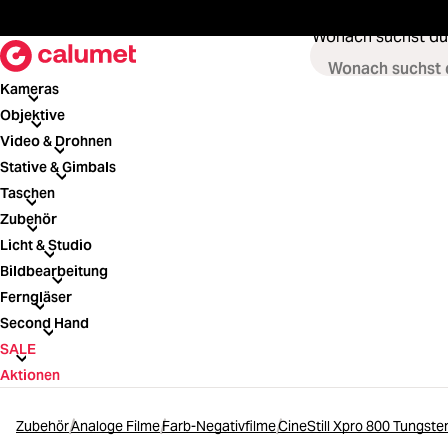
springen
Zur Hauptnavigation springen
Wonach suchst du
Kameras
Kameras
Objektive
Objektive
Video & Drohnen
Video & Drohnen
Stative & Gimbals
Stative & Gimbals
Taschen
Taschen
Zubehör
Zubehör
Licht & Studio
Licht & Studio
Bildbearbeitung
Bildbearbeitung
Ferngläser
Ferngläser
Second Hand
Second Hand
SALE
SALE
Aktionen
Zubehör
Analoge Filme
Farb-Negativfilme
CineStill Xpro 800 Tungste