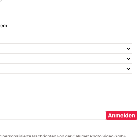
chem
Anmelden
d personalisierte Nachrichten von der Calumet Photo Video GmbH