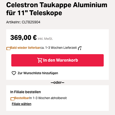
Loading...
Zubehör
Celestron Taukappe Aluminium
Loading...
für 11" Teleskope
Licht & Studio
Artikelnr.:
CLT825904
Loading...
Bildbearbeitung
369,00 €
Loading...
inkl. MwSt.
Ferngläser
Bald wieder lieferbar
ca. 1-3 Wochen Lieferzeit
Loading...
Second Hand
In den Warenkorb
Loading...
SALE
Zur Wunschliste hinzufügen
oder
Loading...
In Filiale bestellen
Bestellbar
In 1-3 Wochen abholbereit
Filiale wählen