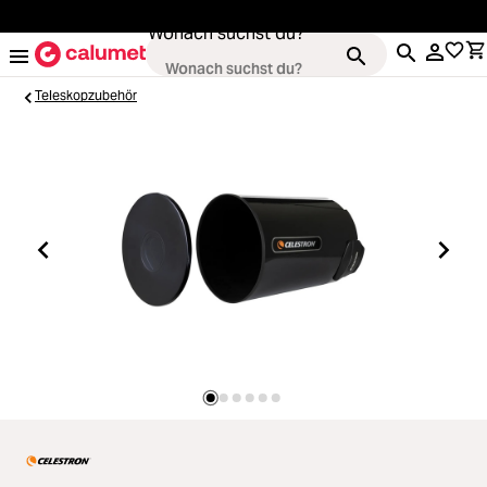
alt springen
Wonach suchst du?
Teleskopzubehör
Kameras
Loading...
Objektive
Loading...
Video & Drohnen
Loading...
Stative & Gimbals
Loading...
Taschen