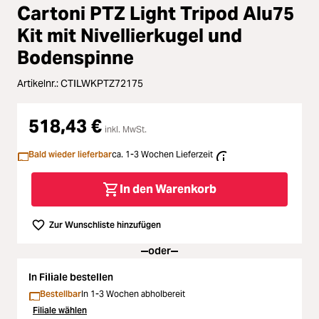
Zubehör
Cartoni PTZ Light Tripod Alu75
Loading...
Kit mit Nivellierkugel und
Licht & Studio
Bodenspinne
Loading...
Bildbearbeitung
Artikelnr.:
CTILWKPTZ72175
Loading...
Ferngläser
518,43 €
inkl. MwSt.
Loading...
Bald wieder lieferbar
ca. 1-3 Wochen Lieferzeit
Second Hand
In den Warenkorb
Loading...
SALE
Zur Wunschliste hinzufügen
Loading...
oder
In Filiale bestellen
Bestellbar
In 1-3 Wochen abholbereit
Filiale wählen