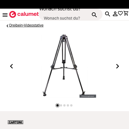
alt springen
Wonach suchst du?
Dreibein-Videostative
Kameras
Loading...
Objektive
Loading...
Video & Drohnen
Loading...
Stative & Gimbals
Loading...
Taschen
Loading...