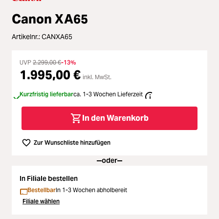
Zubehör
Canon XA65
Loading...
Licht & Studio
Artikelnr.:
CANXA65
Loading...
Bildbearbeitung
UVP
2.299,00 €
-13%
1.995,00 €
Loading...
inkl. MwSt.
Ferngläser
Kurzfristig lieferbar
ca. 1-3 Wochen Lieferzeit
Loading...
Second Hand
In den Warenkorb
Loading...
SALE
Zur Wunschliste hinzufügen
Loading...
oder
In Filiale bestellen
Bestellbar
In 1-3 Wochen abholbereit
Filiale wählen