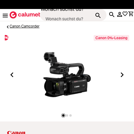
alt springen
Wonach suchst du?
Canon Camcorder
%
Canon 0%-Leasing
Kameras
Loading...
Objektive
Loading...
Video & Drohnen
Loading...
Stative & Gimbals
Loading...
Taschen
Loading...