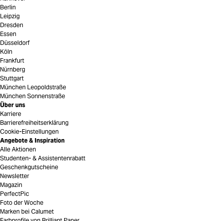
Berlin
Leipzig
Dresden
Essen
Düsseldorf
Köln
Frankfurt
Nürnberg
Stuttgart
München Leopoldstraße
München Sonnenstraße
Über uns
Karriere
Barrierefreiheitserklärung
Cookie-Einstellungen
Angebote & Inspiration
Alle Aktionen
Studenten- & Assistentenrabatt
Geschenkgutscheine
Newsletter
Magazin
PerfectPic
Foto der Woche
Marken bei Calumet
Farbprofile von Brilliant Paper