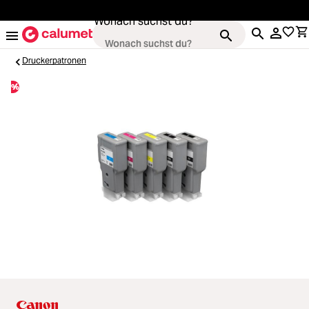
alt springen
Wonach suchst du?
Druckerpatronen
%
Kameras
Loading...
Objektive
Loading...
Video & Drohnen
Loading...
Stative & Gimbals
Loading...
Taschen
Loading...