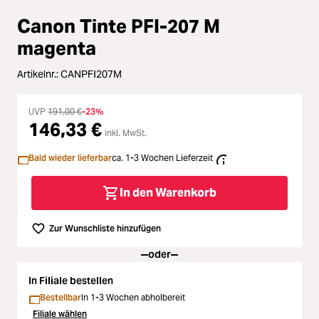
Zubehör
Canon Tinte PFI-207 M
Loading...
Licht & Studio
magenta
Loading...
Artikelnr.:
CANPFI207M
Bildbearbeitung
Loading...
UVP
191,00 €
-23%
Ferngläser
146,33 €
inkl. MwSt.
Loading...
Bald wieder lieferbar
ca. 1-3 Wochen Lieferzeit
Second Hand
Loading...
In den Warenkorb
SALE
Loading...
Zur Wunschliste hinzufügen
oder
In Filiale bestellen
Bestellbar
In 1-3 Wochen abholbereit
Filiale wählen