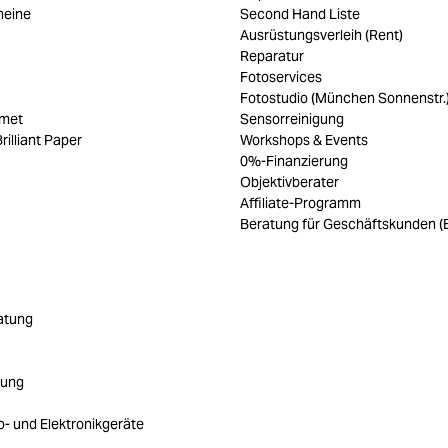
heine
Second Hand Liste
Ausrüstungsverleih (Rent)
Reparatur
Fotoservices
Fotostudio (München Sonnenstr.
umet
Sensorreinigung
rilliant Paper
Workshops & Events
0%-Finanzierung
Objektivberater
Affiliate-Programm
Beratung für Geschäftskunden (
atung
rung
ro- und Elektronikgeräte