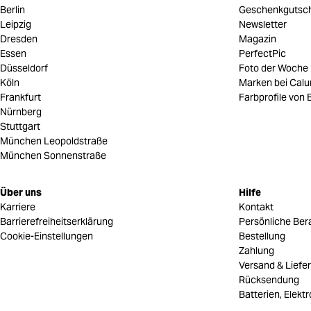
Berlin
Geschenkgutsc
Leipzig
Newsletter
Dresden
Magazin
Essen
PerfectPic
Düsseldorf
Foto der Woche
Köln
Marken bei Cal
Frankfurt
Farbprofile von B
Nürnberg
Stuttgart
München Leopoldstraße
München Sonnenstraße
Über uns
Hilfe
Karriere
Kontakt
Barrierefreiheitserklärung
Persönliche Ber
Cookie-Einstellungen
Bestellung
Zahlung
Versand & Liefe
Rücksendung
Batterien, Elekt