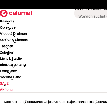
springen
Zur Hauptnavigation springen
Wonach suchst du
Kameras
Kameras
Objektive
Objektive
Video & Drohnen
Video & Drohnen
Stative & Gimbals
Stative & Gimbals
Taschen
Taschen
Zubehör
Zubehör
Licht & Studio
Licht & Studio
Bildbearbeitung
Bildbearbeitung
Ferngläser
Ferngläser
Second Hand
Second Hand
SALE
SALE
Aktionen
Second Hand
Gebrauchte Objektive nach Bajonettanschluss
Gebrau