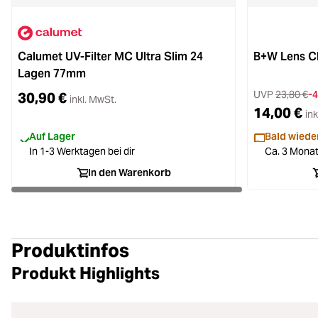
Calumet UV-Filter MC Ultra Slim 24
B+W Lens Cl
Lagen 77mm
UVP
23,80 €
-
30,90 €
inkl. MwSt.
14,00 €
ink
Auf Lager
Bald wieder
In 1-3 Werktagen bei dir
Ca. 3 Monat
In den Warenkorb
Produktinfos
Produkt Highlights