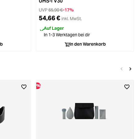
UHS-I V30
UVP
65,90 €
-17%
54,66 €
inkl. MwSt.
Auf Lager
In 1-3 Werktagen bei dir
rb
In den Warenkorb
%