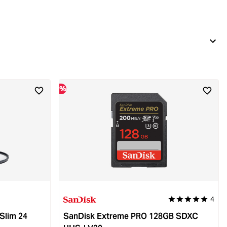
%
4
Durchschnittliche
 Slim 24
SanDisk Extreme PRO 128GB SDXC