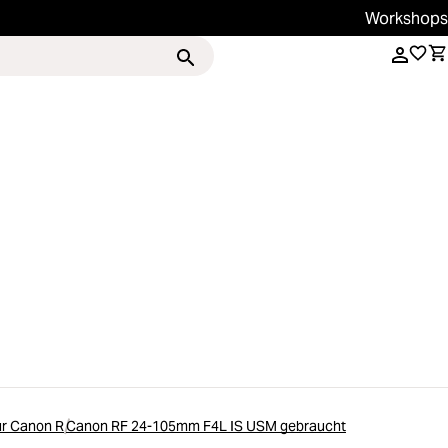
Workshops
Services
Magazin
ür Canon R
Canon RF 24-105mm F4L IS USM gebraucht