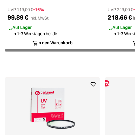
UVP
119,00 €
-16%
UVP
249,00 €
99,89 €
218,66 €
inkl. MwSt.
i
Auf Lager
Auf Lager
In 1-3 Werktagen bei dir
In 1-3 Werkt
In den Warenkorb
%