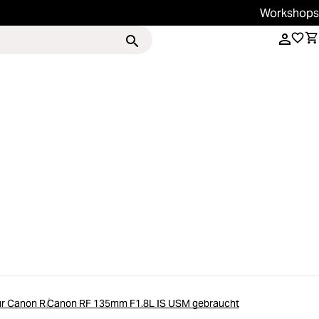
Workshops
Services
Magazin
ür Canon R
Canon RF 135mm F1.8L IS USM gebraucht