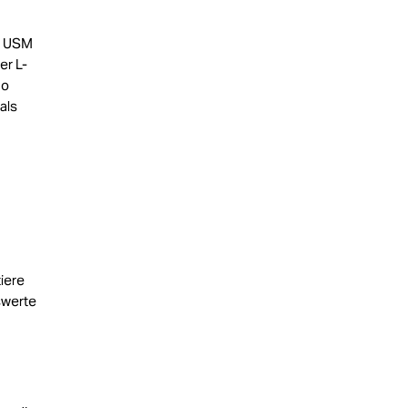
IS USM
er L-
no
als
iere
swerte