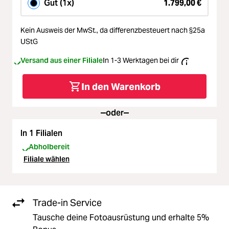
Gut (1x)
1.799,00 €
Kein Ausweis der MwSt.,
da differenzbesteuert nach §25a
UStG
Versand aus einer Filiale
In 1-3 Werktagen bei dir
In den Warenkorb
oder
In 1 Filialen
Abholbereit
Filiale wählen
Trade-in Service
Tausche deine Fotoausrüstung und erhalte 5%