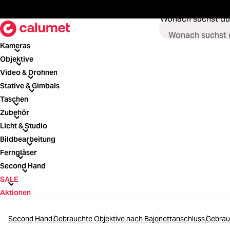
springen
Zur Hauptnavigation springen
Wonach suchst du
Kameras
Kameras
Objektive
Objektive
Video & Drohnen
Video & Drohnen
Stative & Gimbals
Stative & Gimbals
Taschen
Taschen
Zubehör
Zubehör
Licht & Studio
Licht & Studio
Bildbearbeitung
Bildbearbeitung
Ferngläser
Ferngläser
Second Hand
Second Hand
SALE
SALE
Aktionen
Second Hand
Gebrauchte Objektive nach Bajonettanschluss
Gebrau