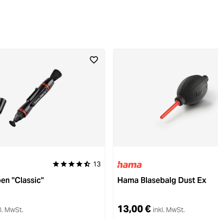
13
Durchschnittliche Bewertung von 4.8 von 5 Sternen
n "Classic"
Hama Blasebalg Dust Ex
13,00 €
l. MwSt.
inkl. MwSt.