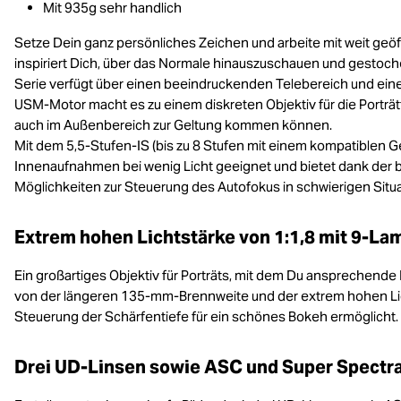
Mit 935g sehr handlich
Setze Dein ganz persönliches Zeichen und arbeite mit weit geöff
inspiriert Dich, über das Normale hinauszuschauen und gestoc
Serie verfügt über einen beeindruckenden Telebereich und ein
USM-Motor macht es zu einem diskreten Objektiv für die Porträ
auch im Außenbereich zur Geltung kommen können.
Mit dem 5,5-Stufen-IS (bis zu 8 Stufen mit einem kompatiblen G
Innenaufnahmen bei wenig Licht geeignet und bietet dank der b
Möglichkeiten zur Steuerung des Autofokus in schwierigen Situ
Extrem hohen Lichtstärke von 1:1,8 mit 9-La
Ein großartiges Objektiv für Porträts, mit dem Du ansprechende
von der längeren 135-mm-Brennweite und der extrem hohen Lich
Steuerung der Schärfentiefe für ein schönes Bokeh ermöglicht.
Drei UD-Linsen sowie ASC und Super Spectr