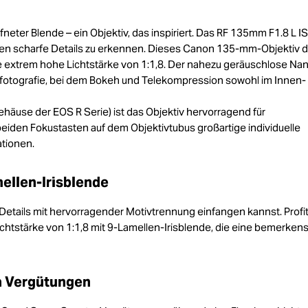
neter Blende – ein Objektiv, das inspiriert. Das RF 135mm F1.8 L 
hen scharfe Details zu erkennen. Dieses Canon 135-mm-Objektiv d
e extrem hohe Lichtstärke von 1:1,8. Der nahezu geräuschlose Na
tfotografie, bei dem Bokeh und Telekompression sowohl im Innen- 
ehäuse der EOS R Serie) ist das Objektiv hervorragend für
eiden Fokustasten auf dem Objektivtubus großartige individuelle
ationen.
mellen-Irisblende
 Details mit hervorragender Motivtrennung einfangen kannst. Profit
tstärke von 1:1,8 mit 9-Lamellen-Irisblende, die eine bemerken
a Vergütungen