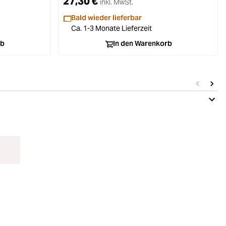
27,30 €
inkl. MwSt.
Bald wieder lieferbar
Ca. 1-3 Monate Lieferzeit
rb
In den Warenkorb
Extrem