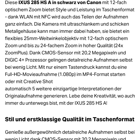
Diese
IXUS 285 HS A in schwarz von Canon
mit 12-fach
optischem Zoom bietet Style und Leistung im Taschenformat
- dank WLAN mit NFC wird auch das Teilen der Aufnahmen
ganz einfach. Die Kamera mit ultraschlankem und schicken
Metallgehäuse kann man immer dabei haben, sie bietet ein
flexibles 25mm-Weitwinkelobjektiv mit 12-fach optischem
Zoom und bis zu 24-fachem Zoom in hoher Qualität (24x
ZoomPlus). Dank CMOS-Sensor mit 20,2 Megapixeln und
DIGIC 4+ Prozessor gelingen detailreiche Aufnahmen selbst
bei wenig Licht. Mit nur einem Tastendruck kannst du eine
Full-HD-Movieaufnahme (1.080p) im MP4-Format starten
oder mit Creative Shot
automatisch 5 weitere einzigartige Interpretationen der
Originalaufnahme generieren. Lebe deine Kreativität, wo auch
immer du unterwegs bist, mit der IXUS 285 HS A!
Stil und erstklassige Qualität im Taschenformat
Genieße außergewöhnlich detailreiche Aufnahmen selbst bei
wenig Licht dank CMOS-Sensor mit 20,2 Megapixeln und