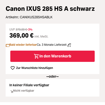
Loading...
Zubehör
Canon IXUS 285 HS A schwarz
Loading...
Licht & Studio
Artikelnr.:
CANIXUS285HSABLK
Loading...
Bildbearbeitung
UVP
379,00 €
-3%
369,00 €
Loading...
inkl. MwSt.
Ferngläser
Bald wieder lieferbar
Ca. 3 Monate Lieferzeit
Loading...
Second Hand
In den Warenkorb
Loading...
SALE
Zur Wunschliste hinzufügen
Loading...
oder
In keiner Filiale verfügbar
Nicht verfügbar