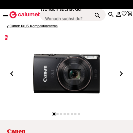
alt springen
Wonach suchst du?
Canon IXUS Kompaktkameras
%
Kameras
Loading...
Objektive
Loading...
Video & Drohnen
Loading...
Stative & Gimbals
Loading...
Taschen