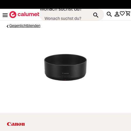
alt springen
Wonach suchst du?
Gegenlichtblenden
Loading...
Kameras
Loading...
Objektive
Loading...
Video & Drohnen
Loading...
Stative & Gimbals
Loading...
Taschen