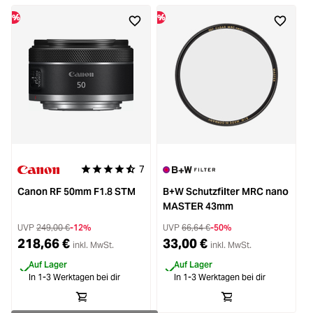
%
%
%
7
Durchschnittliche Bewertung von 4.6 von 5 Sternen
Canon RF 50mm F1.8 STM
B+W Schutzfilter MRC nano
MASTER 43mm
UVP
249,00 €
-12%
UVP
66,64 €
-50%
218,66 €
33,00 €
inkl. MwSt.
inkl. MwSt.
Auf Lager
Auf Lager
In 1-3 Werktagen bei dir
In 1-3 Werktagen bei dir