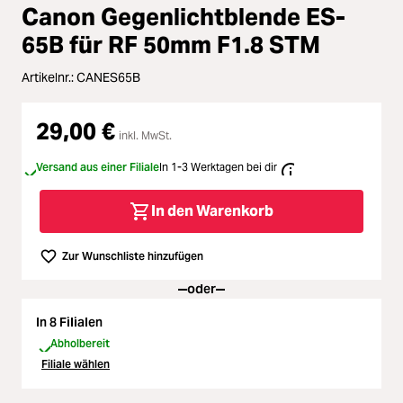
Loading...
Zubehör
Canon Gegenlichtblende ES-
65B für RF 50mm F1.8 STM
Loading...
Licht & Studio
Artikelnr.:
CANES65B
Loading...
Bildbearbeitung
29,00 €
inkl. MwSt.
Loading...
Ferngläser
Versand aus einer Filiale
In 1-3 Werktagen bei dir
Loading...
Second Hand
In den Warenkorb
Loading...
SALE
Zur Wunschliste hinzufügen
oder
In 8 Filialen
Abholbereit
Filiale wählen