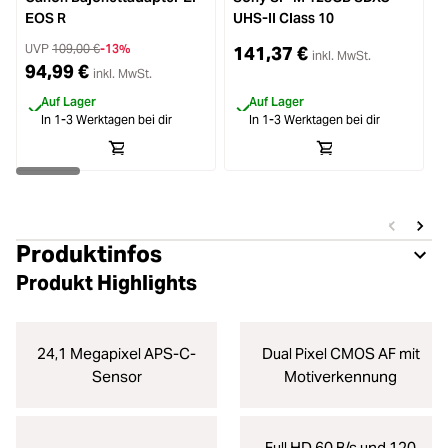
EOS R
UHS-II Class 10
B
UVP
109,00 €
-13%
141,37 €
inkl. MwSt.
94,99 €
inkl. MwSt.
Auf Lager
Auf Lager
In 1-3 Werktagen bei dir
In 1-3 Werktagen bei dir
Produktinfos
Produkt Highlights
24,1 Megapixel APS-C-
Dual Pixel CMOS AF mit
Sensor
Motiverkennung
Full HD 60 B/s und 120