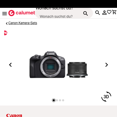
alt springen
Wonach suchst du?
Canon Kamera-Sets
%
Kameras
Loading...
Objektive
Loading...
Video & Drohnen
Loading...
Stative & Gimbals
Loading...
Taschen
Loading...