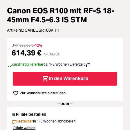
Zubehör
Canon EOS R100 mit RF-S 18-
Loading...
Licht & Studio
45mm F4.5-6.3 IS STM
Loading...
Artikelnr.:
CANEOSR100KIT1
Bildbearbeitung
Loading...
UVP
699,00 €
-12%
Ferngläser
614,39 €
inkl. MwSt.
Loading...
Kurzfristig lieferbar
ca. 1-3 Wochen Lieferzeit
Second Hand
Loading...
In den Warenkorb
SALE
Zur Wunschliste hinzufügen
Loading...
oder
In Filiale bestellen
Bestellbar
In 1-3 Wochen abholbereit
Filiale wählen