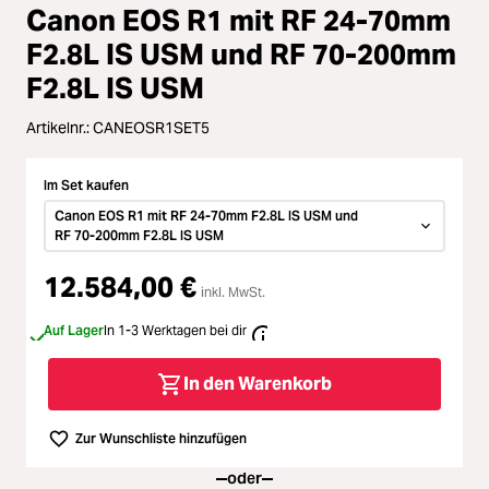
Loading...
Zubehör
Canon EOS R1 mit RF 24-70mm
Loading...
F2.8L IS USM und RF 70-200mm
Licht & Studio
F2.8L IS USM
Loading...
Bildbearbeitung
Artikelnr.:
CANEOSR1SET5
Loading...
Ferngläser
Im Set kaufen
Canon EOS R1 mit RF 24-70mm F2.8L IS USM und
Loading...
RF 70-200mm F2.8L IS USM
Second Hand
12.584,00 €
Loading...
inkl. MwSt.
SALE
Auf Lager
In 1-3 Werktagen bei dir
Loading...
In den Warenkorb
Zur Wunschliste hinzufügen
oder