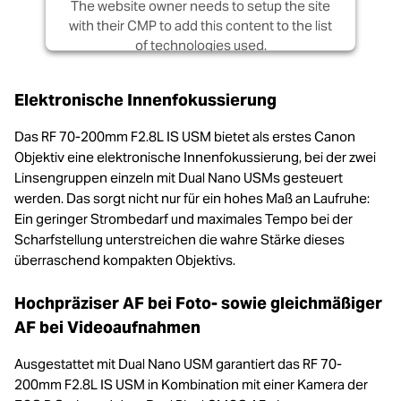
The website owner needs to setup the site
with their CMP to add this content to the list
of technologies used.
Powered by
Usercentrics Consent
Elektronische Innenfokussierung
Management Platform
Das RF 70-200mm F2.8L IS USM bietet als erstes Canon
Objektiv eine elektronische Innenfokussierung, bei der zwei
Linsengruppen einzeln mit Dual Nano USMs gesteuert
werden. Das sorgt nicht nur für ein hohes Maß an Laufruhe:
Ein geringer Strombedarf und maximales Tempo bei der
Scharfstellung unterstreichen die wahre Stärke dieses
überraschend kompakten Objektivs.
Hochpräziser AF bei Foto- sowie gleichmäßiger
AF bei Videoaufnahmen
Ausgestattet mit Dual Nano USM garantiert das RF 70-
200mm F2.8L IS USM in Kombination mit einer Kamera der