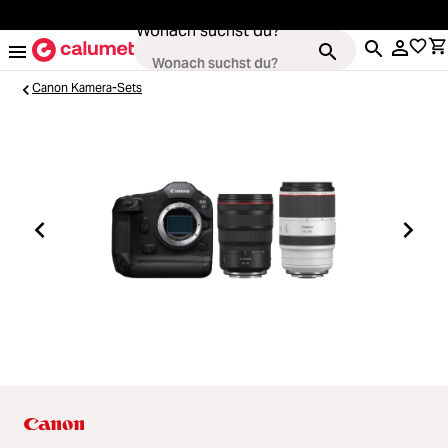
alt springen
Wonach suchst du?
Canon Kamera-Sets
Kameras
Loading...
Objektive
Loading...
Video & Drohnen
Loading...
Stative & Gimbals
Loading...
Taschen