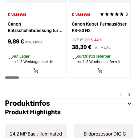
3
Durchschnittliche 
Canon
Canon Kabel-Fernauslöser
Blitzschuhabdeckung für
RS-80 N3
R6II, R7, R8, R10, R50
UVP
69,00 €
-44%
9,89 €
inkl. MwSt.
38,39 €
inkl. MwSt.
Auf Lager
Kurzfristig lieferbar
In 1-3 Werktagen bei dir
ca. 1-3 Wochen Lieferzeit
Produktinfos
Produkt Highlights
24,2 MP Back-illuminated
Bildprozessor DIGIC