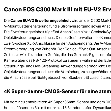
Canon EOS C300 Mark III mit EU-V2 Er
Die
Canon EU-V2 Erweiterungseinheit
wird an der C500 Mark I
V-Mount Batteriehalterung für die Stromversorgung sowie Ansch
Die Erweiterungseinheit fügt fünf Anschlüsse hinzu: Genlock/Sy
Objektivsteuerungsanschluss. Dieses Gerät erweitert die Kamera
zwei 3-polige XLR-Anschlüsse für den Audioeingang. Die V-Moun
Stromversorgung von Zubehör. Der Genlock/Sync Out-Anschluss 
Zeitbasis wie die anderen Geräte, die das Genlock-Signal empfa
Kamera über das RS-422-Protokoll zu steuern, während der Eth
Steuerungs- und Live-Streaming-Anwendungen ermöglicht. Der
Objektivsteuerungsanschluss die Verbindung zu ausgewählten
die Anschlüsse bei Nichtgebrauch vor Staubeintritt zu schützen.
4K Super-35mm-CMOS-Sensor für eine atemb
Mit dem neu entwickelten 4K Super 35mm-Sensor und dem DIGIC
hochauflösendes Bild mit mehr als 16 Blendenstufen Dynamikum