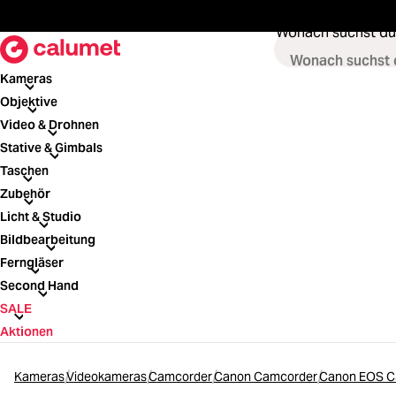
springen
Zur Hauptnavigation springen
Wonach suchst du
Kameras
Kameras
Objektive
Objektive
Video & Drohnen
Video & Drohnen
Stative & Gimbals
Stative & Gimbals
Taschen
Taschen
Zubehör
Zubehör
Licht & Studio
Licht & Studio
Bildbearbeitung
Bildbearbeitung
Ferngläser
Ferngläser
Second Hand
Second Hand
SALE
SALE
Aktionen
Kameras
Videokameras
Camcorder
Canon Camcorder
Canon EOS C30