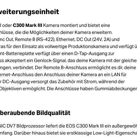
weiterungseinheit
I oder
C300 Mark III
Kamera montiert und bietet eine
lüsse, die die Möglichkeiten deiner Kamera erweitern.
nc Out, Remote B (RS-422), Ethernet, DC Out (24V, 2A) und
s für den Einsatz als vollwertige Produktionskamera und verfügt 
t-Batterieplatte verfügt über einen D-Tap-Ausgang zur
akzeptiert ein Genlock-Signal, das deine Kamera mit der gleich
ngen, verbindet. Der Remote B-Anschluss ermöglicht es dir, deine
ernet-Anschluss den Anschluss deiner Kamera an ein LAN für
 DC-Ausgang versorgt das Zubehör mit Strom, während der
 Objektiven ermöglicht. Die Anschlüsse haben Gummiabdeckunge
eraubende Bildqualität
 DV7 Bildprozessor liefert die EOS C300 Mark III ein außergewöh
fang. Darüber hinaus bietet sie erstklassige Low-Light-Eigensch