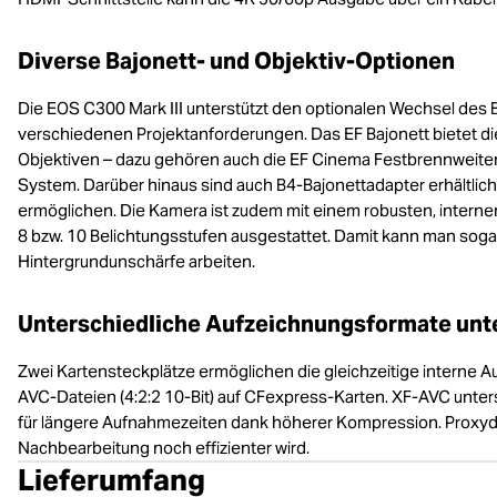
Diverse Bajonett- und Objektiv-Optionen
Die EOS C300 Mark III unterstützt den optionalen Wechsel des B
verschiedenen Projektanforderungen. Das EF Bajonett bietet d
Objektiven – dazu gehören auch die EF Cinema Festbrennweiten –
System. Darüber hinaus sind auch B4-Bajonettadapter erhältlich 
ermöglichen. Die Kamera ist zudem mit einem robusten, internen 
8 bzw. 10 Belichtungsstufen ausgestattet. Damit kann man soga
Hintergrundunschärfe arbeiten.
Unterschiedliche Aufzeichnungsformate unt
Zwei Kartensteckplätze ermöglichen die gleichzeitige interne 
AVC-Dateien (4:2:2 10-Bit) auf CFexpress-Karten. XF-AVC unters
für längere Aufnahmezeiten dank höherer Kompression. Proxyd
Nachbearbeitung noch effizienter wird.
Lieferumfang