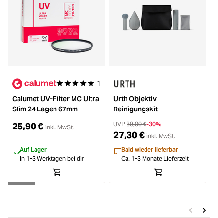
1
Durchschnittliche Bewertung von 5 von 5 Sternen
Calumet UV-Filter MC Ultra
Urth Objektiv
B
Slim 24 Lagen 67mm
Reinigungskit
UVP
39,00 €
-30%
25,90 €
inkl. MwSt.
27,30 €
inkl. MwSt.
Auf Lager
Bald wieder lieferbar
In 1-3 Werktagen bei dir
Ca. 1-3 Monate Lieferzeit