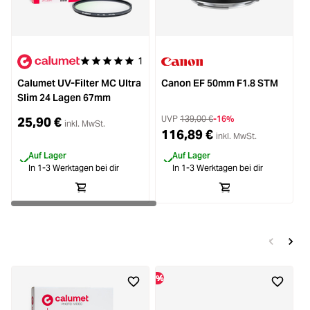
1
Durchschnittliche Bewertung von 5 von 5 Sternen
Calumet UV-Filter MC Ultra
Canon EF 50mm F1.8 STM
Slim 24 Lagen 67mm
UVP
139,00 €
-16%
25,90 €
inkl. MwSt.
116,89 €
inkl. MwSt.
Auf Lager
Auf Lager
In 1-3 Werktagen bei dir
In 1-3 Werktagen bei dir
%