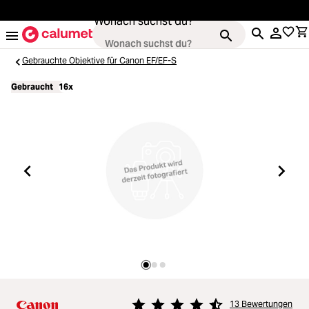
alt springen
Wonach suchst du?
Gebrauchte Objektive für Canon EF/EF-S
Gebraucht
16x
Kameras
Loading...
Objektive
Loading...
Video & Drohnen
Loading...
Stative & Gimbals
Loading...
Taschen
13 Bewertungen