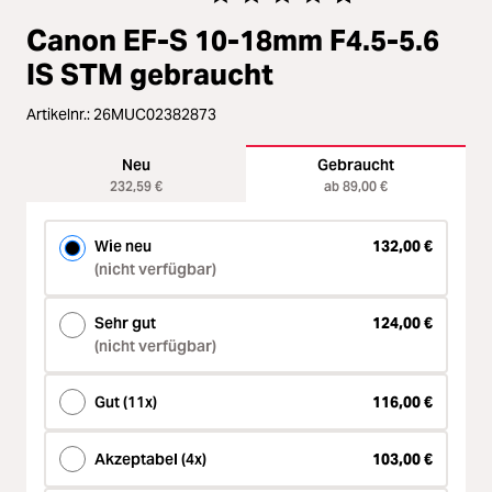
Loading...
Zubehör
Durchschnittliche Bewertung von 4
Canon EF-S 10-18mm F4.5-5.6
Loading...
Licht & Studio
IS STM gebraucht
Loading...
Artikelnr.:
26MUC02382873
Bildbearbeitung
Neu
Gebraucht
Loading...
Ferngläser
232,59 €
ab 89,00 €
Loading...
Wie neu
132,00 €
Second Hand
(nicht verfügbar)
Loading...
SALE
Sehr gut
124,00 €
(nicht verfügbar)
Loading...
Gut (11x)
116,00 €
Akzeptabel (4x)
103,00 €