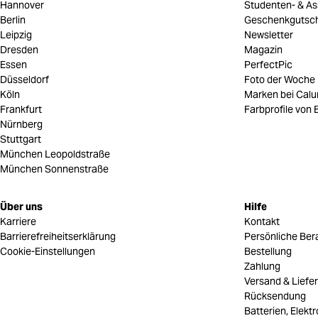
Hannover
Studenten- & As
Berlin
Geschenkgutsc
Leipzig
Newsletter
Dresden
Magazin
Essen
PerfectPic
Düsseldorf
Foto der Woche
Köln
Marken bei Cal
Frankfurt
Farbprofile von B
Nürnberg
Stuttgart
München Leopoldstraße
München Sonnenstraße
Über uns
Hilfe
Karriere
Kontakt
Barrierefreiheitserklärung
Persönliche Ber
Cookie-Einstellungen
Bestellung
Zahlung
Versand & Liefe
Rücksendung
Batterien, Elekt