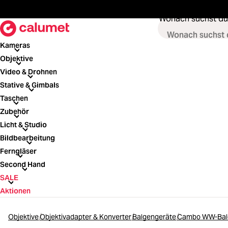
springen
Zur Hauptnavigation springen
Wonach suchst du
Kameras
Kameras
Objektive
Objektive
Video & Drohnen
Video & Drohnen
Stative & Gimbals
Stative & Gimbals
Taschen
Taschen
Zubehör
Zubehör
Licht & Studio
Licht & Studio
Bildbearbeitung
Bildbearbeitung
Ferngläser
Ferngläser
Second Hand
Second Hand
SALE
SALE
Aktionen
Objektive
Objektivadapter & Konverter
Balgengeräte
Cambo WW-Balg