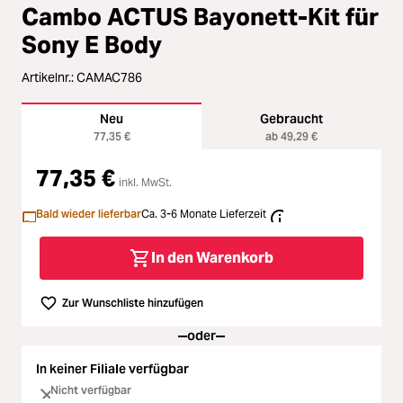
Loading...
Zubehör
Cambo ACTUS Bayonett-Kit für
Sony E Body
Loading...
Licht & Studio
Artikelnr.:
CAMAC786
Loading...
Bildbearbeitung
Neu
Gebraucht
77,35 €
ab 49,29 €
Loading...
Ferngläser
77,35 €
inkl. MwSt.
Loading...
Second Hand
Bald wieder lieferbar
Ca. 3-6 Monate Lieferzeit
Loading...
SALE
In den Warenkorb
Zur Wunschliste hinzufügen
oder
In keiner Filiale verfügbar
Nicht verfügbar